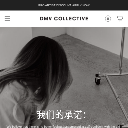
跳
PRO ARTIST DISCOUNT. APPLY NOW.
至
内
容
我们的承诺：
We believe that there is no better feeling than embracing self-confident with the skin