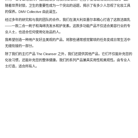
随着世界封锁，卫生的重要性成为一个突出的话题，揭示了有多少人忽视了化妆工具
的保养。DMV Collective 由此诞生。
经过多年的研究和与我的团队的合作，我们在澳大利亚墨尔本精心打造了这款洁面乳
——一款二合一刷子和海绵洗发水和护发素。这款多功能产品不仅适合美容行业的专
业人士，也适合任何使用化妆品的人。
我希望创造一种用户友好且美观的产品，将那些通常感觉繁琐的任务变成日常生活中
无缝衔接的一部分。
除了我们的主打产品 The Cleanser 之外，我们还提供其他产品，它们不仅能补充您的
化妆习惯，还能补充您的整体健康。我们的系列产品兼具实用性和美观性。由专业人
士打造，适合所有人。