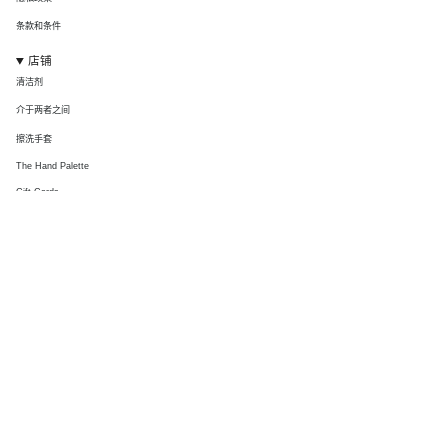
条款和条件
店铺
清洁剂
介于两者之间
擦洗手套
The Hand Palette
Gift Cards
连接
关于我们
联系我们
DMV Co Pro
Affliates
大使计划
Instagram
抖音
通讯