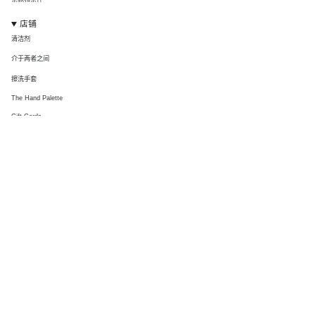
店铺
清洁剂
介于两者之间
擦洗手套
The Hand Palette
Gift Cards
连接
关于我们
联系我们
DMV Co Pro
Affliates
大使计划
Instagram
抖音
通讯
加入我们的邮件列表，即可独家获取我们的 DMV 时事通讯、销售信息并抢先体验新版本。